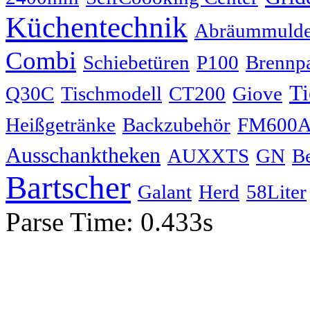
Küchentechnik
Abräummuld
Combi
Schiebetüren
P100
Brennpa
Ti
Q30C
Tischmodell
CT200
Giove
Heißgetränke
Backzubehör
FM600
Ausschanktheken
AUXXTS
GN
B
Bartscher
Galant
Herd
58Liter
Parse Time: 0.433s