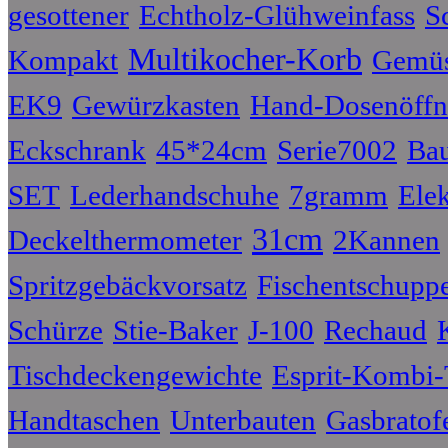
gesottener
Echtholz-Glühweinfass
S
Multikocher-Korb
Kompakt
Gemüs
EK9
Gewürzkasten
Hand-Dosenöffn
Eckschrank
45*24cm
Serie7002
Bau
SET
Lederhandschuhe
7gramm
Ele
31cm
Deckelthermometer
2Kannen
Spritzgebäckvorsatz
Fischentschupp
Schürze
Stie-Baker
J-100
Rechaud
Tischdeckengewichte
Esprit-Kombi-
Handtaschen
Unterbauten
Gasbratof