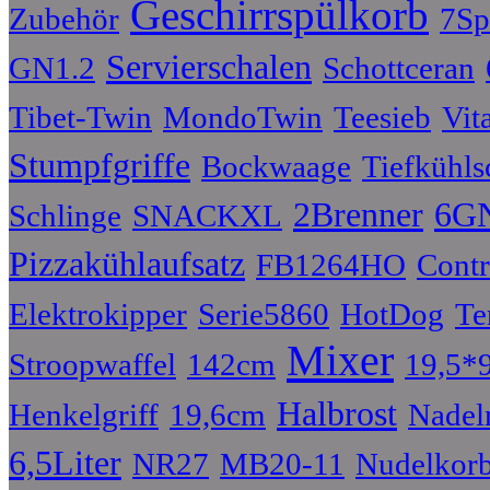
Geschirrspülkorb
Zubehör
7Sp
Servierschalen
GN1.2
Schottceran
Tibet-Twin
MondoTwin
Teesieb
Vita
Stumpfgriffe
Bockwaage
Tiefkühls
2Brenner
6G
Schlinge
SNACKXL
Pizzakühlaufsatz
FB1264HO
Contr
Elektrokipper
Serie5860
HotDog
Te
Mixer
Stroopwaffel
142cm
19,5*
Halbrost
Henkelgriff
19,6cm
Nadel
6,5Liter
NR27
MB20-11
Nudelkorb