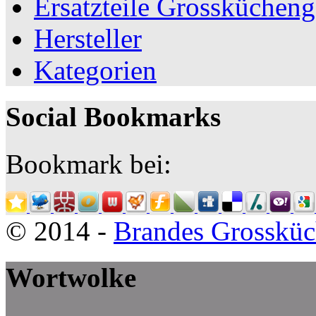
Ersatzteile Grosskücheng
Hersteller
Kategorien
Social Bookmarks
Bookmark bei:
© 2014 -
Brandes Grossküc
Wortwolke