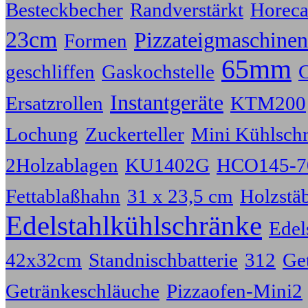
Besteckbecher
Randverstärkt
Horeca
23cm
Pizzateigmaschinen
Formen
65mm
geschliffen
Gaskochstelle
C
Instantgeräte
Ersatzrollen
KTM200
Lochung
Zuckerteller
Mini Kühlsch
2Holzablagen
KU1402G
HCO145-7
Fettablaßhahn
31 x 23,5 cm
Holzstä
Edelstahlkühlschränke
Edel
42x32cm
Standnischbatterie
312
Ge
Getränkeschläuche
Pizzaofen-Mini2