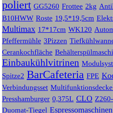
poliert
GG5260
Frottee
2kg
Anti
B10HWW
Roste
19,5*19,5cm
Elekt
Multimax
17*17cm
WK120
Autom
Pfeffermühle
3Pizzen
Tiefkühlwann
Cerankochfläche
Behälterspülmasch
Einbaukühlvitrinen
Modulsys
BarCafeteria
Ko
Spitze2
FPE
Verbindungsset
Multifunktionsdecke
CLO
Presshamburger
0,375L
Z260
Espressomaschinen
Duomat-Tiegel