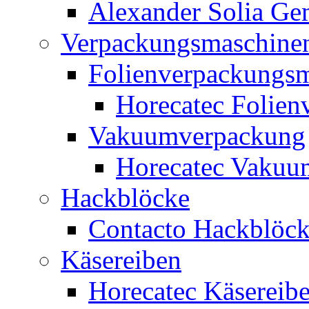
Alexander Solia G
Verpackungsmaschine
Folienverpackungs
Horecatec Folien
Vakuumverpackung
Horecatec Vakuu
Hackblöcke
Contacto Hackblöc
Käsereiben
Horecatec Käsereib