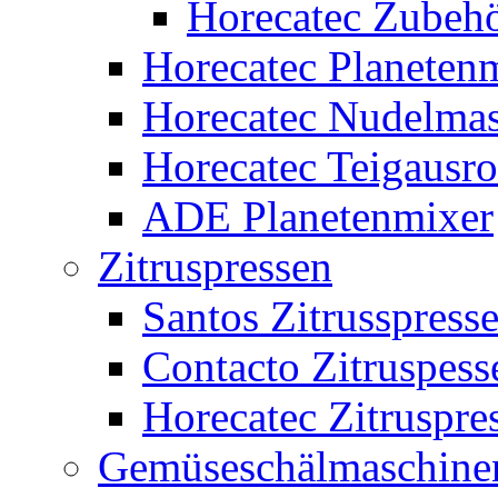
Horecatec Zubeh
Horecatec Planeten
Horecatec Nudelma
Horecatec Teigausr
ADE Planetenmixer
Zitruspressen
Santos Zitrusspress
Contacto Zitruspess
Horecatec Zitruspre
Gemüseschälmaschine