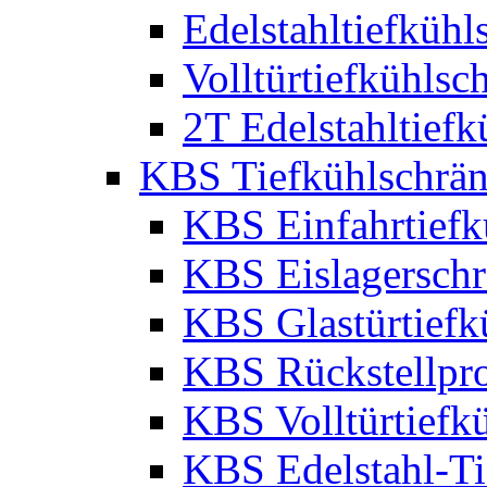
Edelstahltiefkühl
Volltürtiefkühlsc
2T Edelstahltiefk
KBS Tiefkühlschrä
KBS Einfahrtiefk
KBS Eislagersch
KBS Glastürtiefk
KBS Rückstellpro
KBS Volltürtiefk
KBS Edelstahl-Ti