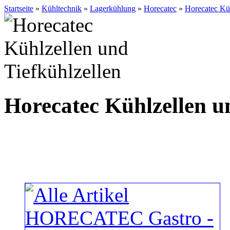
Startseite
»
Kühltechnik
»
Lagerkühlung
»
Horecatec
»
Horecatec Kü
Horecatec Kühlzellen u