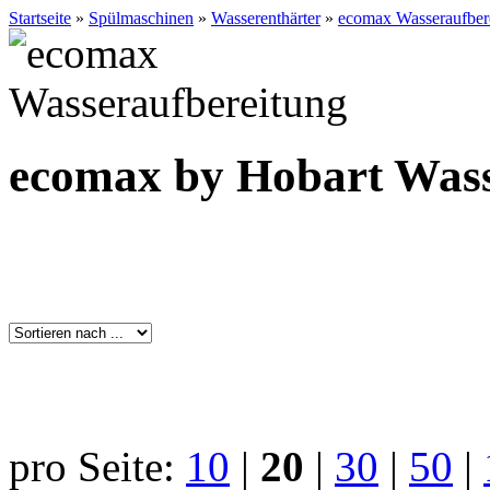
Startseite
»
Spülmaschinen
»
Wasserenthärter
»
ecomax Wasseraufber
ecomax by Hobart Wass
pro Seite:
10
|
20
|
30
|
50
|