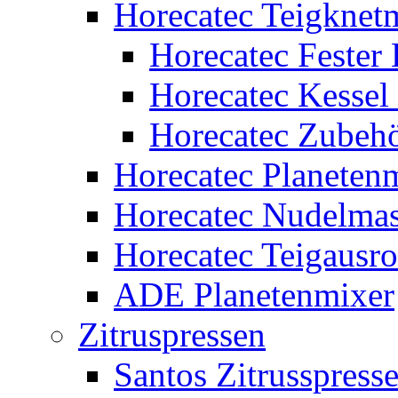
Horecatec Teigknet
Horecatec Fester 
Horecatec Kessel
Horecatec Zubeh
Horecatec Planeten
Horecatec Nudelma
Horecatec Teigausr
ADE Planetenmixer
Zitruspressen
Santos Zitrusspress