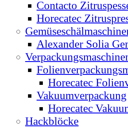
Contacto Zitruspess
Horecatec Zitruspre
Gemüseschälmaschine
Alexander Solia G
Verpackungsmaschine
Folienverpackungs
Horecatec Folien
Vakuumverpackung
Horecatec Vakuu
Hackblöcke