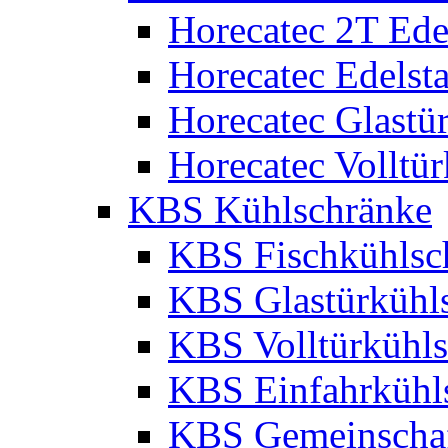
Horecatec 2T Edel
Horecatec Edelst
Horecatec Glastü
Horecatec Volltü
KBS Kühlschränke
KBS Fischkühlsc
KBS Glastürkühl
KBS Volltürkühl
KBS Einfahrkühl
KBS Gemeinschaf