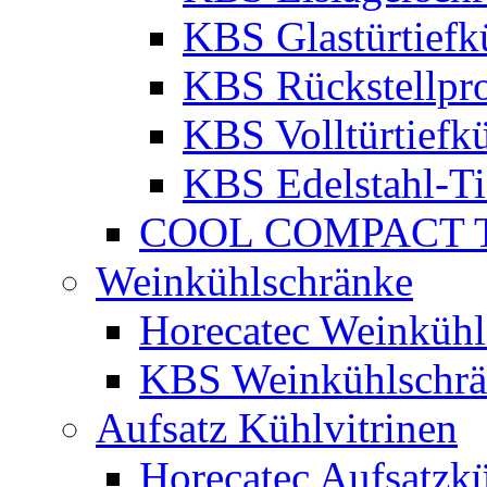
KBS Glastürtiefk
KBS Rückstellpro
KBS Volltürtiefk
KBS Edelstahl-Ti
COOL COMPACT Ti
Weinkühlschränke
Horecatec Weinkühl
KBS Weinkühlschr
Aufsatz Kühlvitrinen
Horecatec Aufsatzkü