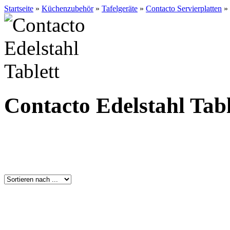
Startseite
»
Küchenzubehör
»
Tafelgeräte
»
Contacto Servierplatten
»
Contacto Edelstahl Tabl