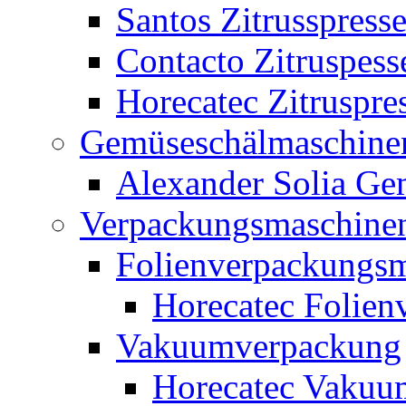
Santos Zitrusspress
Contacto Zitruspess
Horecatec Zitruspre
Gemüseschälmaschine
Alexander Solia G
Verpackungsmaschine
Folienverpackungs
Horecatec Folien
Vakuumverpackung
Horecatec Vakuu