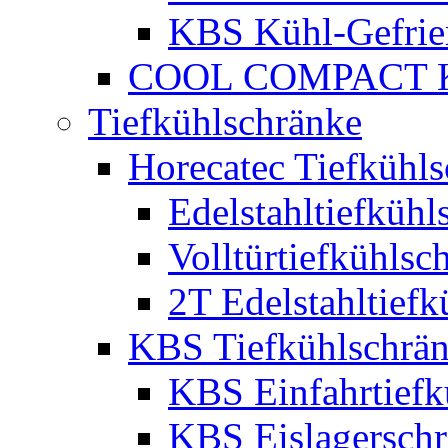
KBS Kühl-Gefrie
COOL COMPACT Kü
Tiefkühlschränke
Horecatec Tiefkühl
Edelstahltiefkühl
Volltürtiefkühlsc
2T Edelstahltiefk
KBS Tiefkühlschrä
KBS Einfahrtiefk
KBS Eislagersch