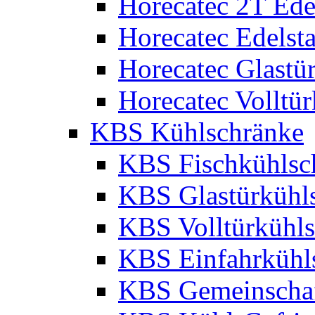
Horecatec 2T Edel
Horecatec Edelst
Horecatec Glastü
Horecatec Volltü
KBS Kühlschränke
KBS Fischkühlsc
KBS Glastürkühl
KBS Volltürkühl
KBS Einfahrkühl
KBS Gemeinschaf