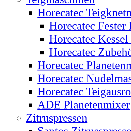
Horecatec Teigknet
Horecatec Fester 
Horecatec Kessel
Horecatec Zubeh
Horecatec Planeten
Horecatec Nudelma
Horecatec Teigausr
ADE Planetenmixer
Zitruspressen
Santos Zitrusspress