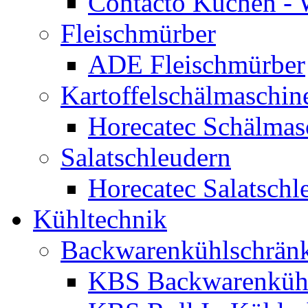
Contacto Küchen -
Fleischmürber
ADE Fleischmürber
Kartoffelschälmaschin
Horecatec Schälmas
Salatschleudern
Horecatec Salatschl
Kühltechnik
Backwarenkühlschrän
KBS Backwarenküh