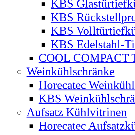
KBS Glastürtiefk
KBS Rückstellpro
KBS Volltürtiefk
KBS Edelstahl-Ti
COOL COMPACT Ti
Weinkühlschränke
Horecatec Weinkühl
KBS Weinkühlschr
Aufsatz Kühlvitrinen
Horecatec Aufsatzkü