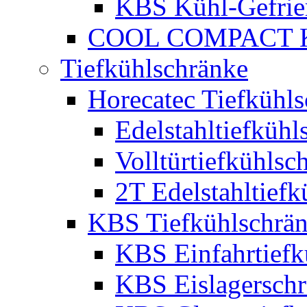
KBS Kühl-Gefrie
COOL COMPACT Kü
Tiefkühlschränke
Horecatec Tiefkühl
Edelstahltiefkühl
Volltürtiefkühlsc
2T Edelstahltiefk
KBS Tiefkühlschrä
KBS Einfahrtiefk
KBS Eislagersch