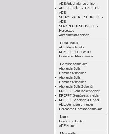
ADE Aufschnittmaschinen
ADE SCHRÄGSCHNEIDER
ADE
SCHWERKRAFTSCHNEIDER
ADE
SENKRECHTSCHNEIDER
Horecatec
Aufschnittmaschinen
Fleischwölfe
ADE Fleischwölfe
KREFFT Fleischwölfe
Horecatec Fleischwölfe
Gemüseschneider
AlexanderSolia
Gemüseschneider
AlexanderSolia
Gemüseschneider
AlexanderSolia Zubehör
KREFFT Gemüseschneider
KREFFT Gemüseschneider
KREFFT Scheiben & Gatter
ADE Gemüseschneider
Horecatec Gemüseschneider
Kutter
Horecatec Cutter
ADE Kutter
Microwellen