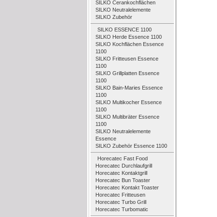
SILKO Cerankochflächen
SILKO Neutralelemente
SILKO Zubehör
SILKO ESSENCE 1100
SILKO Herde Essence 1100
SILKO Kochflächen Essence
1100
SILKO Fritteusen Essence
1100
SILKO Grillplatten Essence
1100
SILKO Bain-Maries Essence
1100
SILKO Multikocher Essence
1100
SILKO Multibräter Essence
1100
SILKO Neutralelemente
Essence
SILKO Zubehör Essence 1100
Horecatec Fast Food
Horecatec Durchlaufgrill
Horecatec Kontaktgrill
Horecatec Bun Toaster
Horecatec Kontakt Toaster
Horecatec Fritteusen
Horecatec Turbo Grill
Horecatec Turbomatic