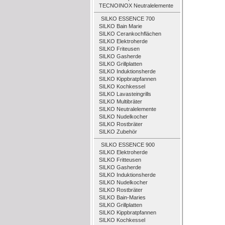
TECNOINOX Neutralelemente
SILKO ESSENCE 700
SILKO Bain Marie
SILKO Cerankochflächen
SILKO Elektroherde
SILKO Friteusen
SILKO Gasherde
SILKO Grillplatten
SILKO Induktionsherde
SILKO Kippbratpfannen
SILKO Kochkessel
SILKO Lavasteingrills
SILKO Multibräter
SILKO Neutralelemente
SILKO Nudelkocher
SILKO Rostbräter
SILKO Zubehör
SILKO ESSENCE 900
SILKO Elektroherde
SILKO Fritteusen
SILKO Gasherde
SILKO Induktionsherde
SILKO Nudelkocher
SILKO Rostbräter
SILKO Bain-Maries
SILKO Grillplatten
SILKO Kippbratpfannen
SILKO Kochkessel