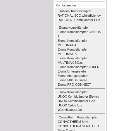
Kombidämpfer
Rational Kombidämpfer
RATIONAL SCC whitefficiency
RATIONAL CombiMaster Plus
Eloma Kombidämpfer
Eloma Kombidämpfer GENIUS
T
Eloma Kombidämpfer
MULTIMAX A
Eloma Kombidämpfer
MULTIMAX B
Eloma Kombidämpfer
MULTIMAX BGas
Eloma Kombidämpfer JOKER
Eloma Untergestelle
Eloma Abzugshauben
Eloma MIX Bausätze
Eloma PRO CONNECT
Unox Kombidämpfer
UNOX Kombidämpfer Elektro
UNOX Kombidämpfer Gas
UNOX Caldo Lux
Warmhaltegeräte
Convotherm Kombidämpfer
CONVOTHERM MINI
CONVOTHERM SERIE OEB
Easy Touch