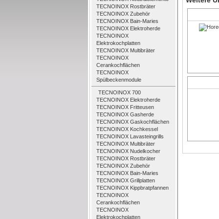
Weitere U
TECNOINOX Rostbräter
TECNOINOX Zubehör
TECNOINOX Bain-Maries
TECNOINOX Elektroherde
TECNOINOX
Elektrokochplatten
TECNOINOX Multibräter
TECNOINOX
Cerankochflächen
TECNOINOX
Spülbeckenmodule
TECNOINOX 700
TECNOINOX Elektroherde
TECNOINOX Fritteusen
TECNOINOX Gasherde
TECNOINOX Gaskochflächen
TECNOINOX Kochkessel
TECNOINOX Lavasteingrills
TECNOINOX Multibräter
TECNOINOX Nudelkocher
TECNOINOX Rostbräter
TECNOINOX Zubehör
TECNOINOX Bain-Maries
TECNOINOX Grillplatten
TECNOINOX Kippbratpfannen
TECNOINOX
Cerankochflächen
TECNOINOX
Elektrokochplatten