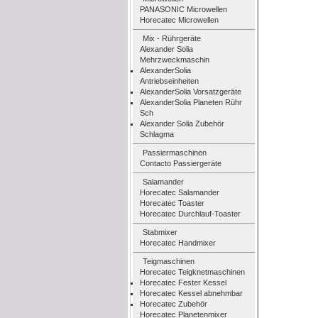
PANASONIC Microwellen
Horecatec Microwellen
Mix - Rührgeräte
Alexander Solia
Mehrzweckmaschin
AlexanderSolia
Antriebseinheiten
AlexanderSolia Vorsatzgeräte
AlexanderSolia Planeten Rühr
Sch
Alexander Solia Zubehör
Schlagma
Passiermaschinen
Contacto Passiergeräte
Salamander
Horecatec Salamander
Horecatec Toaster
Horecatec Durchlauf-Toaster
Stabmixer
Horecatec Handmixer
Teigmaschinen
Horecatec Teigknetmaschinen
Horecatec Fester Kessel
Horecatec Kessel abnehmbar
Horecatec Zubehör
Horecatec Planetenmixer