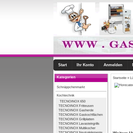
Start
Ihr Konto
Anmelden
Kategorien
Startseite
»
Lü
Schnäppchenmarkt
Kochtechnik
TECNOINOX 650
TECNOINOX Fritteusen
TECNOINOX Gasherde
TECNOINOX Gaskochflächen
TECNOINOX Grillplatten
TECNOINOX Lavasteingrills
TECNOINOX Multikocher
TECNOINOX Neutralelemente