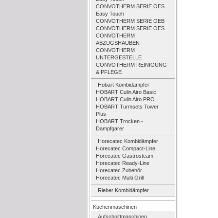
CONVOTHERM SERIE OES
Easy Touch
CONVOTHERM SERIE OEB
CONVOTHERM SERIE OES
CONVOTHERM
ABZUGSHAUBEN
CONVOTHERM
UNTERGESTELLE
CONVOTHERM REINIGUNG
& PFLEGE
Hobart Kombidämpfer
HOBART Culin Airo Basic
HOBART Culin Airo PRO
HOBART Turmsets Tower
Plus
HOBART Trocken -
Dampfgarer
Horecatec Kombidämpfer
Horecatec Compact-Line
Horecatec Gastrosteam
Horecatec Ready-Line
Horecatec Zubehör
Horecatec Multi Grill
Rieber Kombidämpfer
Küchenmaschinen
Aufschnittmaschinen