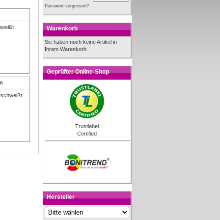
Passwort vergessen?
Warenkorb
Sie haben noch keine Artikel in
Ihrem Warenkorb.
Geprüfter Online-Shop
en
Trustlabel
Certified
Hersteller